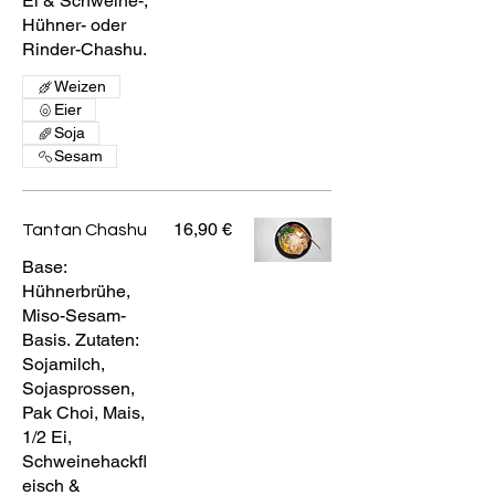
Ei & Schweine-,
Hühner- oder
Rinder-Chashu.
Weizen
Eier
Soja
Sesam
16,90 €
Tantan Chashu
Base:
Hühnerbrühe,
Miso-Sesam-
Basis. Zutaten:
Sojamilch,
Sojasprossen,
Pak Choi, Mais,
1/2 Ei,
Schweinehackfl
eisch &