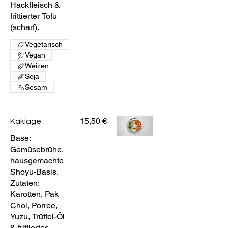
Hackfleisch &
frittierter Tofu
(scharf).
Vegetarisch
Vegan
Weizen
Soja
Sesam
15,50 €
Kakiage
Base:
Gemüsebrühe,
hausgemachte
Shoyu-Basis.
Zutaten:
Karotten, Pak
Choi, Porree,
Yuzu, Trüffel-Öl
& frittiertes