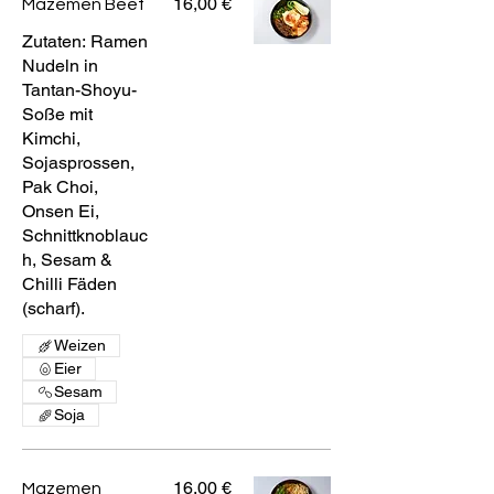
16,00 €
Mazemen Beef
Zutaten: Ramen
Nudeln in
Tantan-Shoyu-
Soße mit
Kimchi,
Sojasprossen,
Pak Choi,
Onsen Ei,
Schnittknoblauc
h, Sesam &
Chilli Fäden
(scharf).
Weizen
Eier
Sesam
Soja
16,00 €
Mazemen