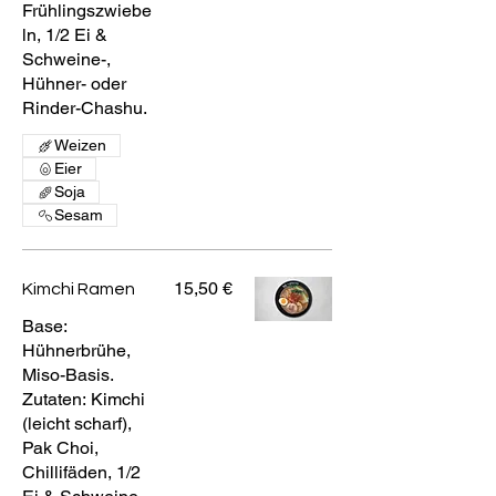
Frühlingszwiebe
ln, 1/2 Ei &
Schweine-,
Hühner- oder
Rinder-Chashu.
Weizen
Eier
Soja
Sesam
15,50 €
Kimchi Ramen
Base:
Hühnerbrühe,
Miso-Basis.
Zutaten: Kimchi
(leicht scharf),
Pak Choi,
Chillifäden, 1/2