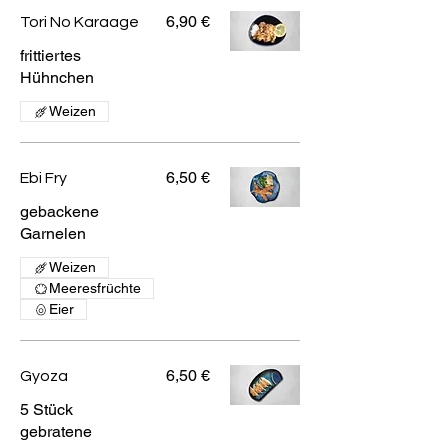
6,90 €
Tori No Karaage
frittiertes
Hühnchen
Weizen
6,50 €
Ebi Fry
gebackene
Garnelen
Weizen
Meeresfrüchte
Eier
6,50 €
Gyoza
5 Stück
gebratene